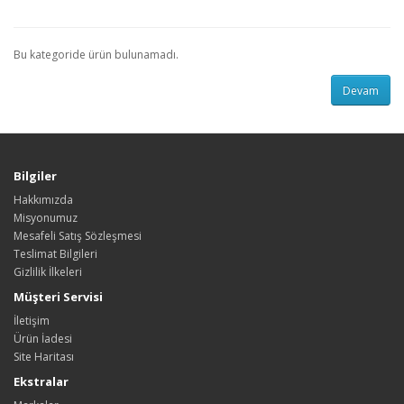
Bu kategoride ürün bulunamadı.
Devam
Bilgiler
Hakkımızda
Misyonumuz
Mesafeli Satış Sözleşmesi
Teslimat Bilgileri
Gizlilik İlkeleri
Müşteri Servisi
İletişim
Ürün İadesi
Site Haritası
Ekstralar