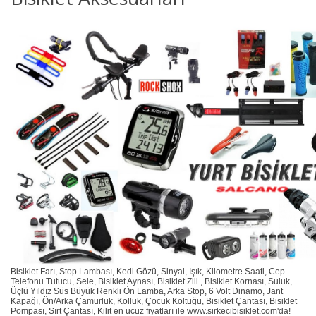
Bisiklet Farı, Stop Lambası, Kedi Gözü, Sinyal, Işık, Kilometre Saati, Cep
Telefonu Tutucu, Sele, Bisiklet Aynası, Bisiklet Zili , Bisiklet Kornası, Suluk,
Üçlü Yıldız Süs Büyük Renkli Ön Lamba, Arka Stop, 6 Volt Dinamo, Jant
Kapağı, Ön/Arka Çamurluk, Kolluk, Çocuk Koltuğu, Bisiklet Çantası, Bisiklet
Pompası, Sırt Çantası, Kilit en ucuz fiyatları ile www.sirkecibisiklet.com'da!